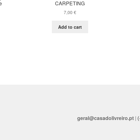
e
CARPETING
7,00
€
Add to cart
geral@casadolivreiro.pt
|
(