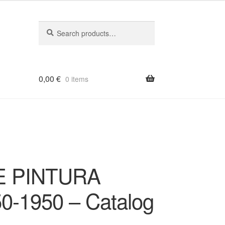
Search
Search
for:
0,00
€
0 items
E PINTURA
-1950 – Catalog