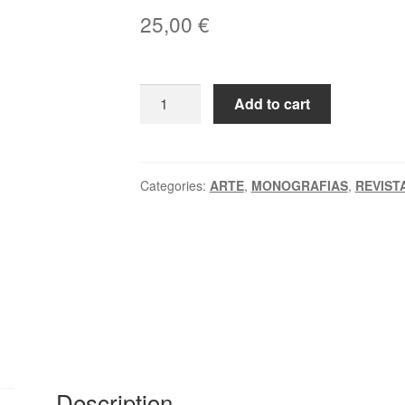
25,00
€
UM
Add to cart
SÉCULO
DE
PINTURA
FRANCESA
Categories:
ARTE
,
MONOGRAFIAS
,
REVIST
1850-
1950
-
Catalog
quantity
Description