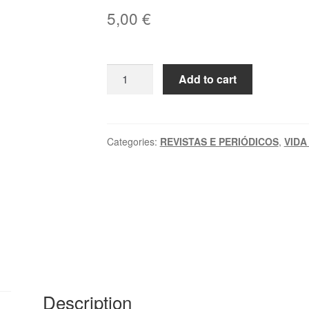
5,00
€
Revista
Add to cart
MULHER
MODERNA
N.º
103
Categories:
REVISTAS E PERIÓDICOS
,
VIDA
quantity
Description