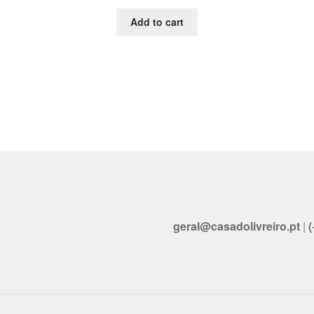
Add to cart
geral@casadolivreiro.pt
|
(