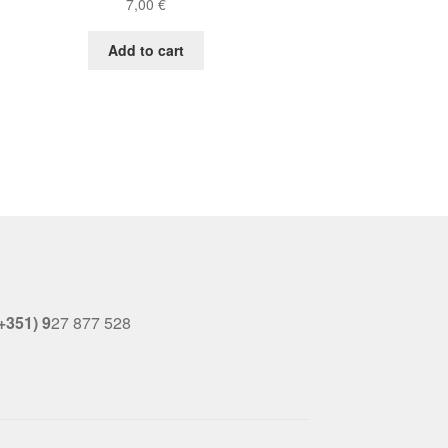
7,00
€
Add to cart
+351) 9
27 877 528