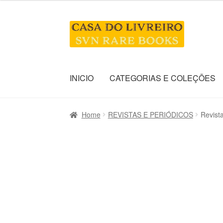
Skip
Skip
to
to
navigation
content
INICIO
CATEGORIAS E COLEÇÕES
Home
REVISTAS E PERIÓDICOS
Revis