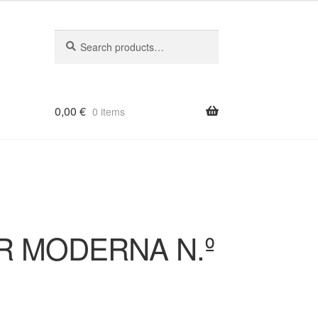
Search
Search
for:
0,00
€
0 items
ER MODERNA N.º