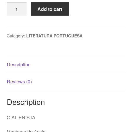
O
Add to cart
ALIENISTA
-
Machado
de
Category:
LITERATURA PORTUGUESA
Assis
quantity
Description
Reviews (0)
Description
O ALIENISTA
Machado de Assis