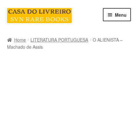
Skip
Skip
Menu
to
to
navigation
content
INICIO
Home
LITERATURA PORTUGUESA
O ALIENISTA –
Machado de Assis
CATEGORIAS E COLEÇÕES
LIVRARIA
SOBRE NÓS
Contacte-nos