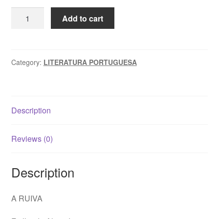
A
Add to cart
RUIVA
-
Fialho
de
Category:
LITERATURA PORTUGUESA
Almeida
quantity
Description
Reviews (0)
Description
A RUIVA