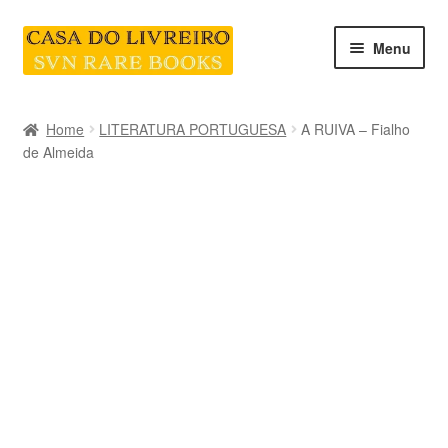
Skip
Skip
Menu
to
to
navigation
content
INICIO
Home
LITERATURA PORTUGUESA
A RUIVA – Fialho
de Almeida
CATEGORIAS E COLEÇÕES
LIVRARIA
SOBRE NÓS
Contacte-nos