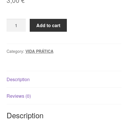
3,00
€
TUDO
Add to cart
PARA
A
CASA:
CUIDAR
Category:
VIDA PRÁTICA
OS
DETALHES,
Últimos
Description
retoques
decorativos
quantity
Reviews (0)
Description