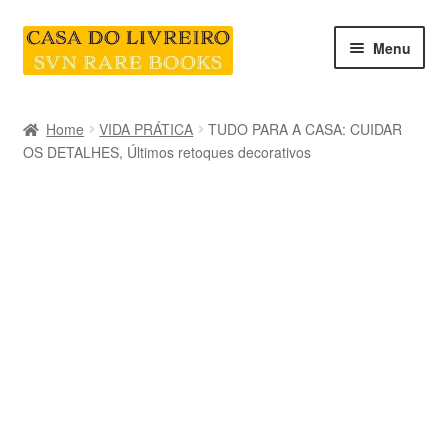
Skip
Skip
Menu
to
to
navigation
content
INICIO
Home
VIDA PRÁTICA
TUDO PARA A CASA: CUIDAR
OS DETALHES, Últimos retoques decorativos
CATEGORIAS E COLEÇÕES
LIVRARIA
SOBRE NÓS
Contacte-nos