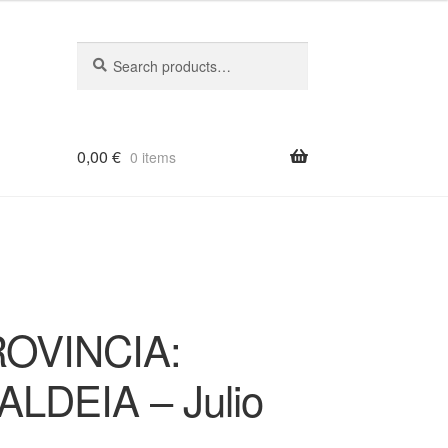
Search
Search
for:
0,00
€
0 items
OVINCIA:
LDEIA – Julio