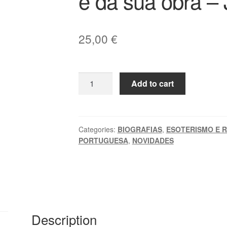
e da sua obra –
25,00
€
SÃO
Add to cart
TOMÁS
DE
AQUINO:
Iniciação
Categories:
BIOGRAFIAS
,
ESOTERISMO E R
PORTUGUESA
,
NOVIDADES
ao
estudo
da
sua
figura
e
Description
da