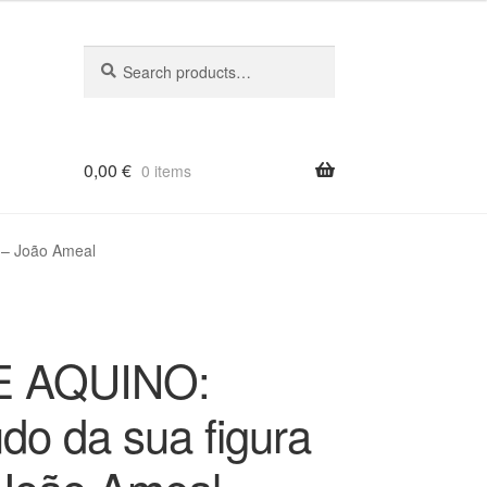
Search
Search
for:
0,00
€
0 items
 – João Ameal
 AQUINO:
udo da sua figura