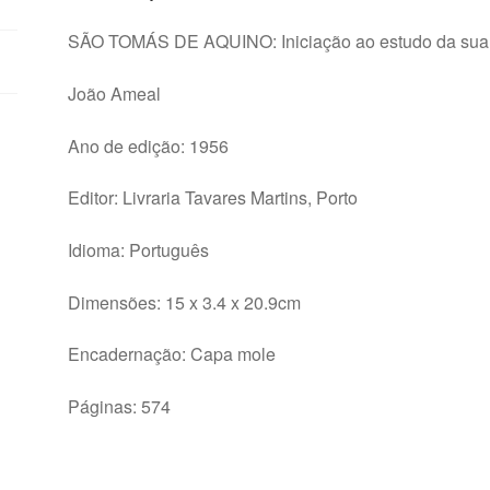
sua
obra
SÃO TOMÁS DE AQUINO: Iniciação ao estudo da sua f
-
João
João Ameal
Ameal
quantity
Ano de edição: 1956
Editor: Livraria Tavares Martins, Porto
Idioma: Português
Dimensões: 15 x 3.4 x 20.9cm
Encadernação: Capa mole
Páginas: 574