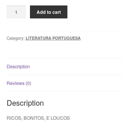
RICOS,
Add to cart
BONITOS,
E
LOUCOS
-
Category:
LITERATURA PORTUGUESA
Manuel
Arouca
quantity
Description
Reviews (0)
Description
RICOS, BONITOS, E LOUCOS