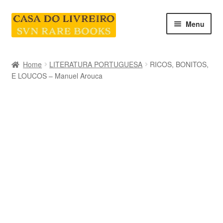
Skip
Skip
Menu
to
to
navigation
content
INICIO
Home
LITERATURA PORTUGUESA
RICOS, BONITOS,
E LOUCOS – Manuel Arouca
CATEGORIAS E COLEÇÕES
LIVRARIA
SOBRE NÓS
Contacte-nos