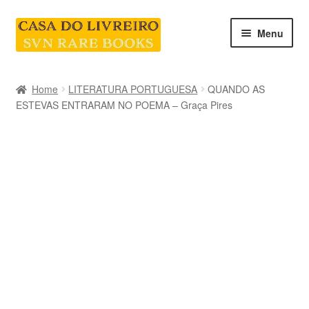
Skip
Skip
Menu
to
to
navigation
content
INICIO
Home
LITERATURA PORTUGUESA
QUANDO AS
ESTEVAS ENTRARAM NO POEMA – Graça Pires
CATEGORIAS E COLEÇÕES
LIVRARIA
SOBRE NÓS
Contacte-nos