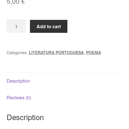
5,00
€
QUANDO
Add to cart
AS
ESTEVAS
ENTRARAM
NO
Categories:
LITERATURA PORTUGUESA
,
POESIA
POEMA
-
Graça
Description
Pires
quantity
Reviews (0)
Description