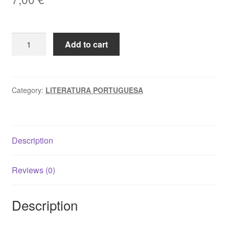
PEDRO
Add to cart
NAVA
-
Eneida
Maria
Category:
LITERATURA PORTUGUESA
de
Souza
quantity
Description
Reviews (0)
Description