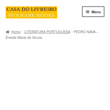
Skip
Skip
Menu
to
to
navigation
content
INICIO
Home
LITERATURA PORTUGUESA
PEDRO NAVA –
Eneida Maria de Souza
CATEGORIAS E COLEÇÕES
LIVRARIA
SOBRE NÓS
Contacte-nos