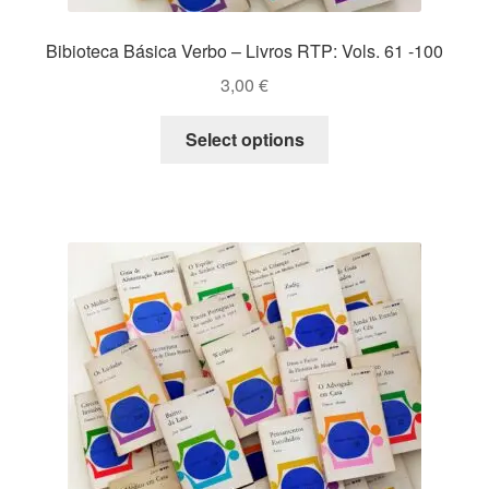
Bibioteca Básica Verbo – Livros RTP: Vols. 61 -100
3,00
€
This
Select options
product
has
multiple
variants.
The
options
may
be
chosen
on
the
product
page