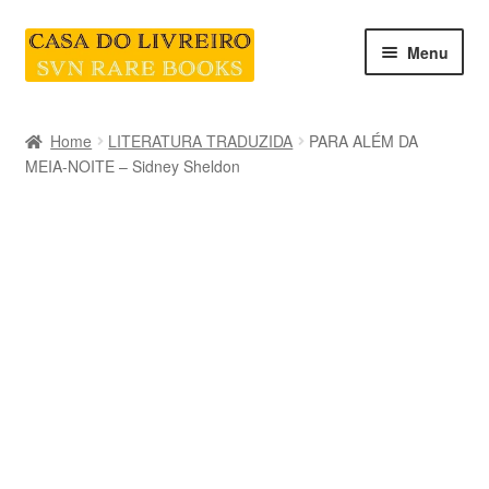
Skip
Skip
Menu
to
to
navigation
content
INICIO
Home
LITERATURA TRADUZIDA
PARA ALÉM DA
MEIA-NOITE – Sidney Sheldon
CATEGORIAS E COLEÇÕES
LIVRARIA
SOBRE NÓS
Contacte-nos