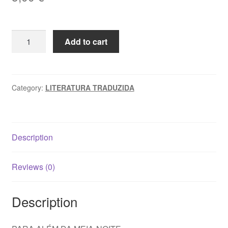
PARA
Add to cart
ALÉM
DA
MEIA-
NOITE
Category:
LITERATURA TRADUZIDA
-
Sidney
Sheldon
Description
quantity
Reviews (0)
Description