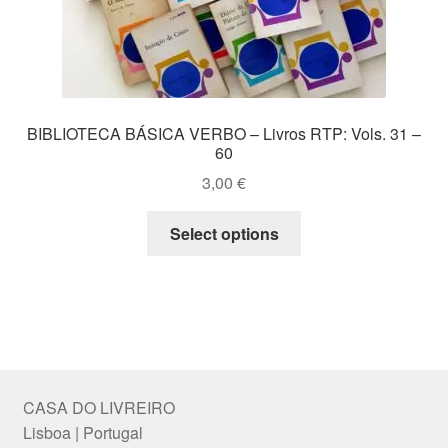
BIBLIOTECA BÁSICA VERBO – Livros RTP: Vols. 31 –
60
3,00
€
This
Select options
product
has
multiple
variants.
The
options
may
CASA DO LIVREIRO
be
Lisboa | Portugal
chosen