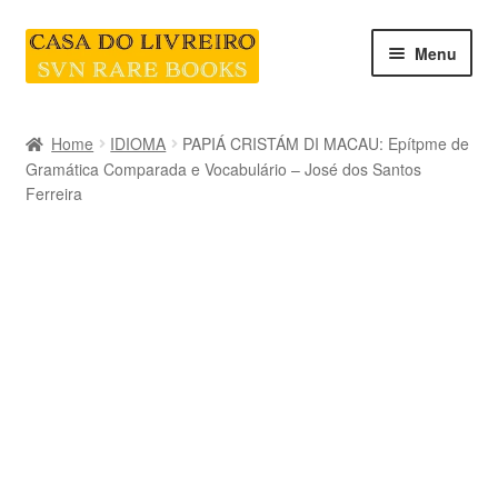
Skip
Skip
Menu
to
to
navigation
content
INICIO
Home
IDIOMA
PAPIÁ CRISTÁM DI MACAU: Epítpme de
Gramática Comparada e Vocabulário – José dos Santos
CATEGORIAS E COLEÇÕES
Ferreira
LIVRARIA
SOBRE NÓS
Contacte-nos