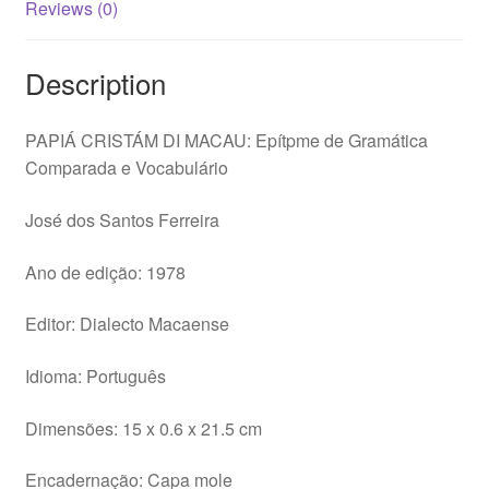
Reviews (0)
José
dos
Description
Santos
Ferreira
quantity
PAPIÁ CRISTÁM DI MACAU: Epítpme de Gramática
Comparada e Vocabulário
José dos Santos Ferreira
Ano de edição: 1978
Editor: Dialecto Macaense
Idioma: Português
Dimensões: 15 x 0.6 x 21.5 cm
Encadernação: Capa mole