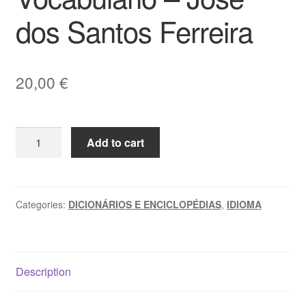
dos Santos Ferreira
20,00
€
PAPIÁ
Add to cart
CRISTÁM
DI
MACAU:
Epítpme
Categories:
DICIONÁRIOS E ENCICLOPÉDIAS
,
IDIOMA
de
Gramática
Comparada
Description
e
Vocabulário
-