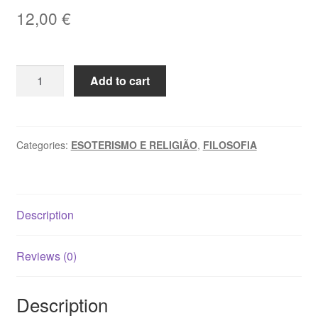
12,00
€
PAIXÃO
Add to cart
E
RESSURREIÇÃO
DO
HOMEM
Categories:
ESOTERISMO E RELIGIÃO
,
FILOSOFIA
-
Fidelino
de
Description
Figueiredo
quantity
Reviews (0)
Description