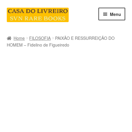
Skip
Skip
Menu
to
to
navigation
content
INICIO
Home
FILOSOFIA
PAIXÃO E RESSURREIÇÃO DO
HOMEM – Fidelino de Figueiredo
CATEGORIAS E COLEÇÕES
LIVRARIA
SOBRE NÓS
Contacte-nos