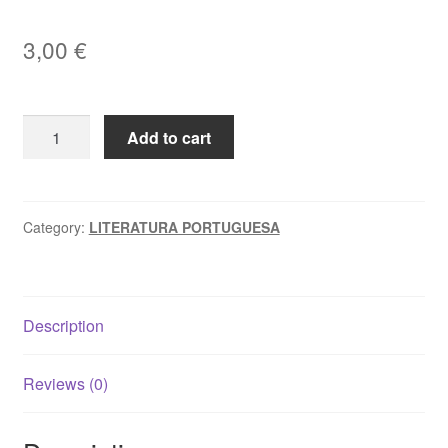
3,00
€
OS
Add to cart
NOVOS
MAIAS,
2.ª
parte
Category:
LITERATURA PORTUGUESA
-
Mário
Zambujal
Description
/
José
Rentes
Reviews (0)
de
Carvalho