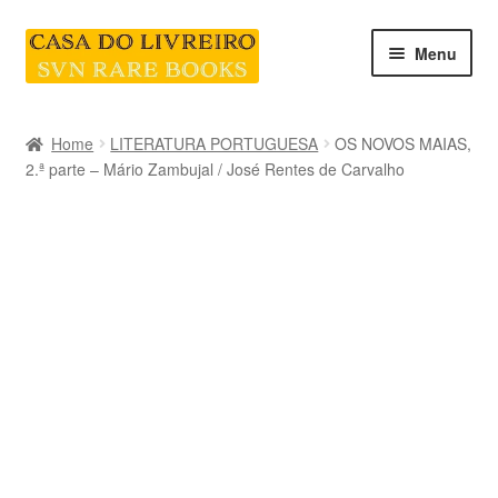
Skip
Skip
Menu
to
to
navigation
content
INICIO
Home
LITERATURA PORTUGUESA
OS NOVOS MAIAS,
2.ª parte – Mário Zambujal / José Rentes de Carvalho
CATEGORIAS E COLEÇÕES
LIVRARIA
SOBRE NÓS
Contacte-nos