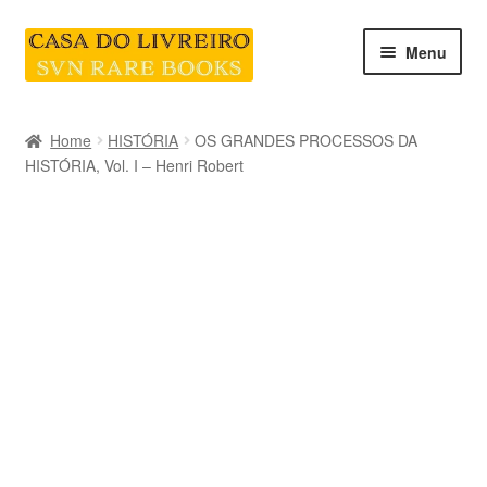
Skip
Skip
Menu
to
to
navigation
content
INICIO
Home
HISTÓRIA
OS GRANDES PROCESSOS DA
HISTÓRIA, Vol. I – Henri Robert
CATEGORIAS E COLEÇÕES
LIVRARIA
SOBRE NÓS
Contacte-nos