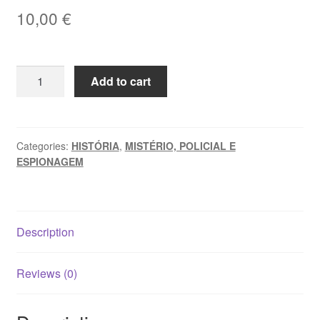
10,00
€
OS
Add to cart
GRANDES
PROCESSOS
DA
HISTÓRIA,
Categories:
HISTÓRIA
,
MISTÉRIO, POLICIAL E
ESPIONAGEM
Vol.
I
-
Henri
Description
Robert
quantity
Reviews (0)