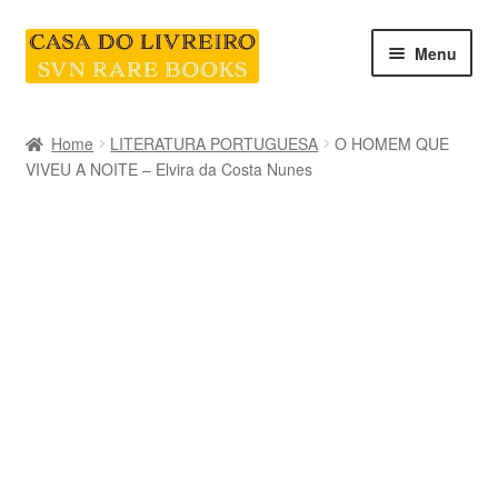
Skip
Skip
Menu
to
to
navigation
content
INICIO
Home
LITERATURA PORTUGUESA
O HOMEM QUE
VIVEU A NOITE – Elvira da Costa Nunes
CATEGORIAS E COLEÇÕES
LIVRARIA
SOBRE NÓS
Contacte-nos