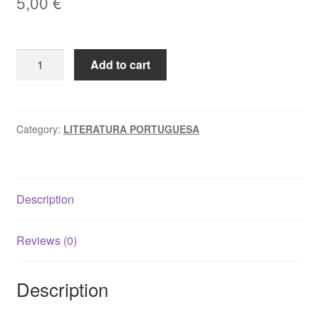
5,00
€
O
Add to cart
HOMEM
QUE
VIVEU
A
Category:
LITERATURA PORTUGUESA
NOITE
-
Elvira
Description
da
Costa
Nunes
Reviews (0)
quantity
Description