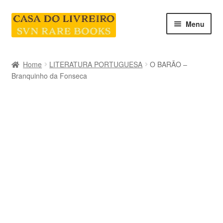
Skip
Skip
Menu
to
to
navigation
content
INICIO
Home
LITERATURA PORTUGUESA
O BARÃO –
Branquinho da Fonseca
CATEGORIAS E COLEÇÕES
LIVRARIA
SOBRE NÓS
Contacte-nos