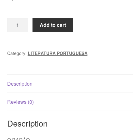
O
Add to cart
BARÃO
-
Branquinho
da
Category:
LITERATURA PORTUGUESA
Fonseca
quantity
Description
Reviews (0)
Description
O BARÃO