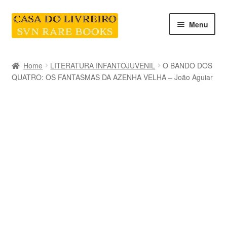
Skip
Skip
Menu
to
to
navigation
content
INICIO
Home
LITERATURA INFANTOJUVENIL
O BANDO DOS
QUATRO: OS FANTASMAS DA AZENHA VELHA – João Aguiar
CATEGORIAS E COLEÇÕES
LIVRARIA
SOBRE NÓS
Contacte-nos