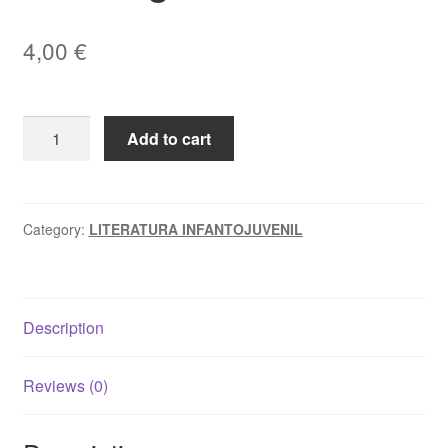
4,00
€
O
Add to cart
BANDO
DOS
QUATRO:
OS
Category:
LITERATURA INFANTOJUVENIL
FANTASMAS
DA
AZENHA
Description
VELHA
–
João
Reviews (0)
Aguiar
quantity