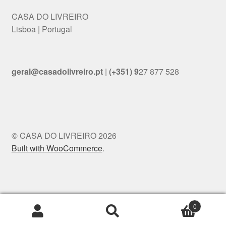
CASA DO LIVREIRO
Lisboa | Portugal
geral@casadolivreiro.pt
|
(+351) 9
27 877 528
© CASA DO LIVREIRO 2026
Built with WooCommerce
.
0
Search
Search