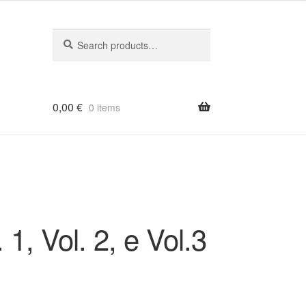
Search
Search
for:
0,00
€
0 items
, Vol. 2, e Vol.3