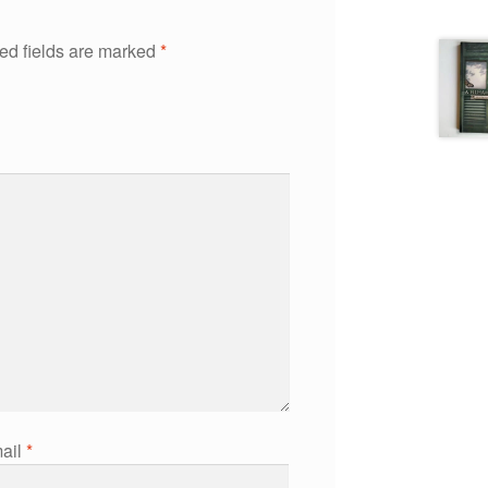
ed fields are marked
*
ail
*