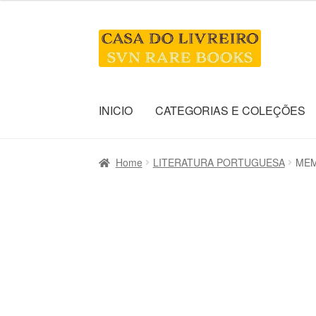
Skip
Skip
to
to
navigation
content
INICIO
CATEGORIAS E COLEÇÕES
Home
LITERATURA PORTUGUESA
MEMÓ