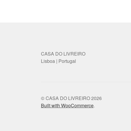
options
may
be
chosen
on
the
product
page
CASA DO LIVREIRO
Lisboa | Portugal
© CASA DO LIVREIRO 2026
Built with WooCommerce
.