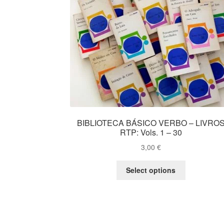
BIBLIOTECA BÁSICO VERBO – LIVRO
RTP: Vols. 1 – 30
3,00
€
This
Select options
product
has
multiple
variants.
The