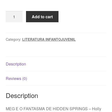
MEG
Add to cart
E
O
FANTASMA
DE
Category:
LITERATURA INFANTOJUVENIL
HIDDEN
SPRINGS
–
Description
Holly
Beth
Walker
Reviews (0)
quantity
Description
MEG E O FANTASMA DE HIDDEN SPRINGS – Holly