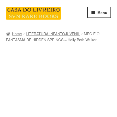
Skip
Skip
Menu
to
to
navigation
content
INICIO
Home
LITERATURA INFANTOJUVENIL
MEG E O
FANTASMA DE HIDDEN SPRINGS – Holly Beth Walker
CATEGORIAS E COLEÇÕES
LIVRARIA
SOBRE NÓS
Contacte-nos