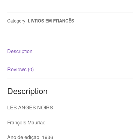
NOIRS
-
François
Category:
LIVROS EM FRANCÊS
Mauriac
quantity
Description
Reviews (0)
Description
LES ANGES NOIRS
François Mauriac
Ano de edição: 1936