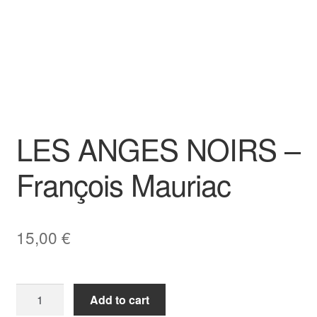
LES ANGES NOIRS –
François Mauriac
15,00
€
LES
Add to cart
ANGES