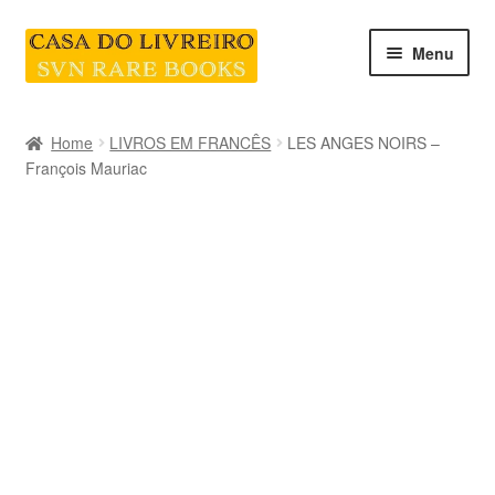
Skip
Skip
Menu
to
to
navigation
content
INICIO
Home
LIVROS EM FRANCÊS
LES ANGES NOIRS –
François Mauriac
CATEGORIAS E COLEÇÕES
LIVRARIA
SOBRE NÓS
Contacte-nos