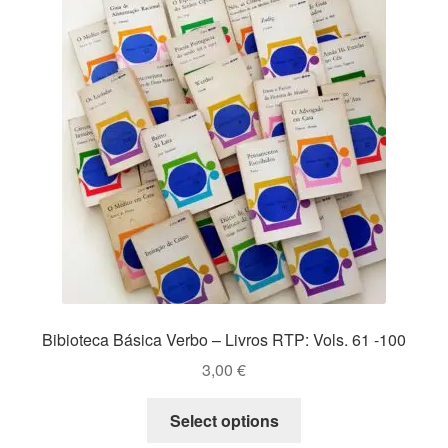
Bibioteca Básica Verbo – Livros RTP: Vols. 61 -100
3,00
€
This
Select options
product