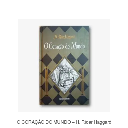
has
multiple
variants.
The
options
may
be
chosen
on
the
product
page
O CORAÇÃO DO MUNDO – H. Rider Haggard