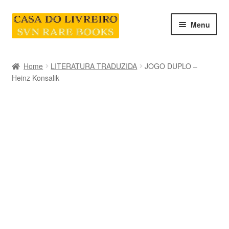
Skip
Skip
Menu
to
to
navigation
content
INICIO
Home
LITERATURA TRADUZIDA
JOGO DUPLO –
Heinz Konsalik
CATEGORIAS E COLEÇÕES
LIVRARIA
SOBRE NÓS
Contacte-nos