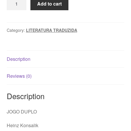
JOGO
Add to cart
DUPLO
-
Heinz
Konsalik
Category:
LITERATURA TRADUZIDA
quantity
Description
Reviews (0)
Description
JOGO DUPLO
Heinz Konsalik