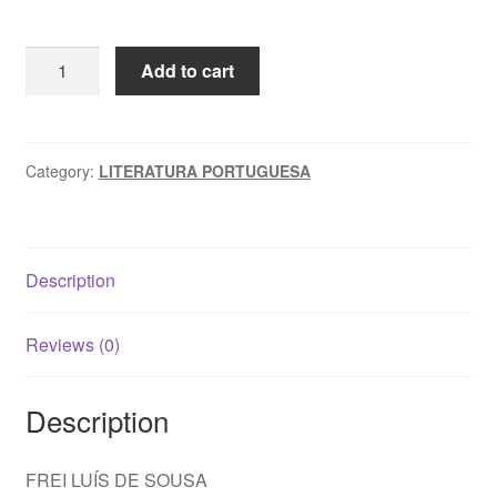
FREI
Add to cart
LUÍS
DE
SOUSA
-
Category:
LITERATURA PORTUGUESA
Almeida
Garrett
quantity
Description
Reviews (0)
Description
FREI LUÍS DE SOUSA