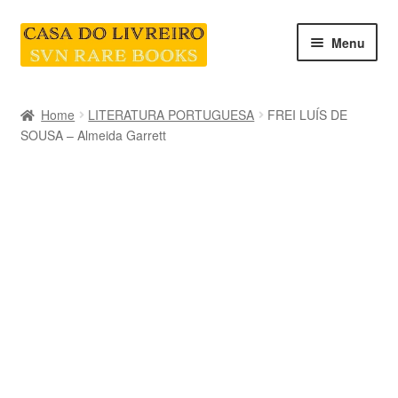
Skip
Skip
Menu
to
to
navigation
content
INICIO
Home
LITERATURA PORTUGUESA
FREI LUÍS DE
SOUSA – Almeida Garrett
CATEGORIAS E COLEÇÕES
LIVRARIA
SOBRE NÓS
Contacte-nos