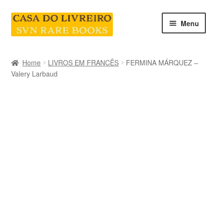
Skip
Skip
Menu
to
to
navigation
content
INICIO
Home
LIVROS EM FRANCÊS
FERMINA MÁRQUEZ –
Valery Larbaud
CATEGORIAS E COLEÇÕES
LIVRARIA
SOBRE NÓS
Contacte-nos