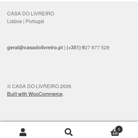
CASA DO LIVREIRO
Lisboa | Portugal
geral@casadolivreiro.pt
|
(+351) 9
27 877 528
© CASA DO LIVREIRO 2026
Built with WooCommerce
.
0
Search
Search