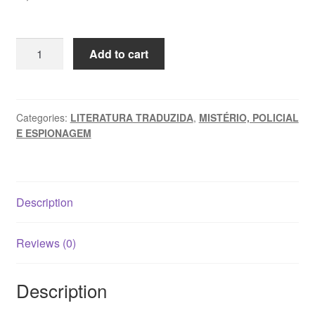
A
Add to cart
TORRE
E
A
MORTE
Categories:
LITERATURA TRADUZIDA
,
MISTÉRIO, POLICIAL
E ESPIONAGEM
-
Michael
Innes
quantity
Description
Reviews (0)
Description