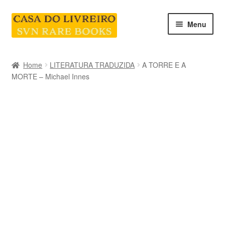
Skip
Skip
Menu
to
to
navigation
content
INICIO
Home
LITERATURA TRADUZIDA
A TORRE E A
MORTE – Michael Innes
CATEGORIAS E COLEÇÕES
LIVRARIA
SOBRE NÓS
Contacte-nos